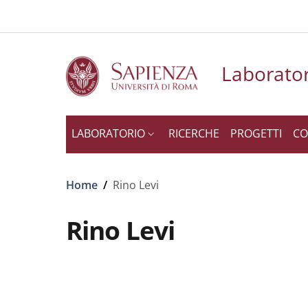
Slim to
Salta al contenuto principale
Skip to footer content
Laborator
LABORATORIO
RICERCHE
PROGETTI
CO
Briciole di pane
Home
/
Rino Levi
Rino Levi