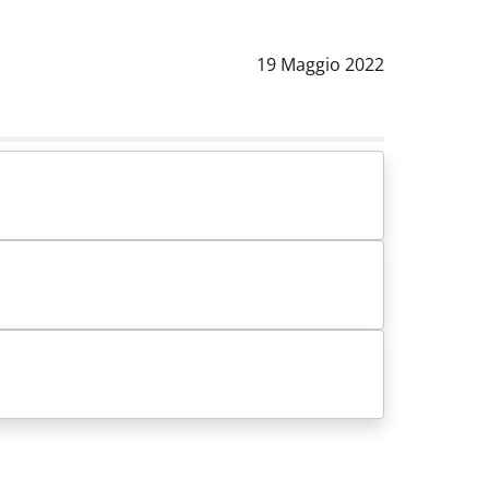
Data notizia
:
19 Maggio 2022