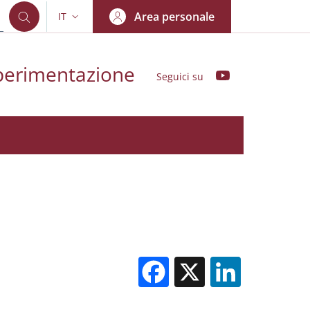
Area personale
IT
SELETTORE LINGUA: CURRENT LANGUAGE
sperimentazione
YouTube
Seguici su
Facebook
X
Linked