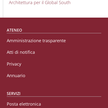
Architettura per il Global South
Footer menu
ATENEO
Amministrazione trasparente
Atti di notifica
Privacy
Annuario
SERVIZI
Posta elettronica