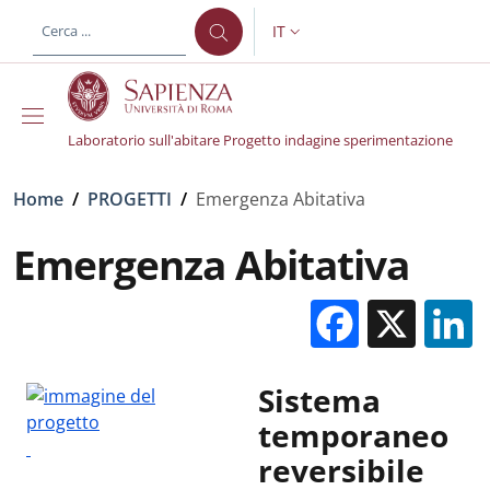
Salta al contenuto principale
Skip to footer content
IT
SELETTORE LINGUA: CURREN
Laboratorio sull'abitare Progetto indagine sperimentazione
Briciole di pane
Home
/
PROGETTI
/
Emergenza Abitativa
Emergenza Abitativa
Facebo
X
Sistema
temporaneo
reversibile