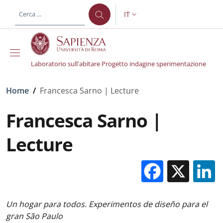
Salta al contenuto principale
Skip to footer content
IT
SELETTORE LINGUA: CURREN
Laboratorio sull'abitare Progetto indagine sperimentazione
Briciole di pane
Home
/
Francesca Sarno | Lecture
Francesca Sarno |
Lecture
Facebo
X
Un hogar para todos. Experimentos de diseño para el
gran São Paulo