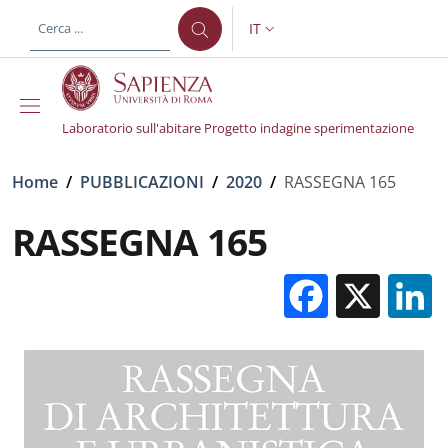
Salta al contenuto principale
Skip to footer content
IT
SELETTORE LINGUA: CURREN
Laboratorio sull'abitare Progetto indagine sperimentazione
Briciole di pane
Home
/
PUBBLICAZIONI
/
2020
/
RASSEGNA 165
RASSEGNA 165
Facebo
X