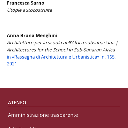
Francesca Sarno
Utopie autocostruite
Anna Bruna Menghini
Architetture per la scuola nell’Africa subsahariana |
Architectures for the School in Sub-Saharan Africa
in «Rassegna di Architettura e Urbanistica», n. 165,
2021
Footer menu
ATENEO
Amministrazione trasparente